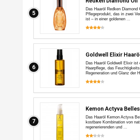
Redken Diamond Oil
Das Haaröl Redken Diamond Oil
5
Pflegeprodukt, das in zwei Ver
ist – in einer goldenen ...
Goldwell Elixir Haarö
Das Haaröl Goldwell Elixir ist
6
Haarpflege, das Feuchtigkeit
Regeneration und Glanz der Ha
Kemon Actyva Belles
Das Haaröl Kemon Actyva Bell
7
kostbare Kombination von nat
regenerierenden und ...