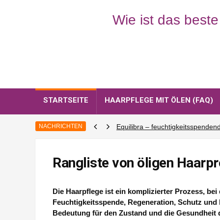
STARTSEITE
HAARPFLEGE MIT ÖLEN (FAQ)
NACHRICHTEN
Equilibra – feuchtigkeitsspende
Winken Sie dem nachwachsenden
Laminierung der Haar mit der ho
Rangliste von öligen Haarp
Sauna für Haarpflege? Ist sie wir
Mit diesem Gadget verändern Si
Die Haarpflege ist ein komplizierter Prozess, be
Feuchtigkeitsspende, Regeneration, Schutz und 
Bedeutung für den Zustand und die Gesundheit d