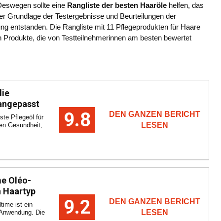
. Deswegen sollte eine
Rangliste der besten Haaröle
helfen, das
 Grundlage der Testergebnisse und Beurteilungen der
ung entstanden. Die Rangliste mit 11 Pflegeprodukten für Haare
ten Produkte, die von Testteilnehmerinnen am besten bewertet
die
 angepasst
9.8
DEN GANZEN BERICHT
ste Pflegeöl für
LESEN
ren Gesundheit,
me Oléo-
n Haartyp
9.2
DEN GANZEN BERICHT
time ist ein
LESEN
n Anwendung. Die
.