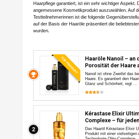
Haarpflege garantiert, ist ein sehr wichtiger Aspekt
angemessene Kosmetikprodukt auszuwählen. Auf der
Testteilnehmerinnen ist die folgende Gegenüberstell
auf der Basis der Haaröle präsentiert die beliebtes
wurden.
Haaröle Nanoil – an 
TOP-PRODUKT
Porosität der Haare
Nanoil ist ohne Zweifel das be
Haare. Es garantiert den Haa
Glanz und Schönheit, regt ...
Kérastase Elixir Ulti
Complexe – für jede
2
Das Haaröl Kérastase Elixir Ul
Produkt mit einer vielseitige
Technologie Oléo-Complexe ..