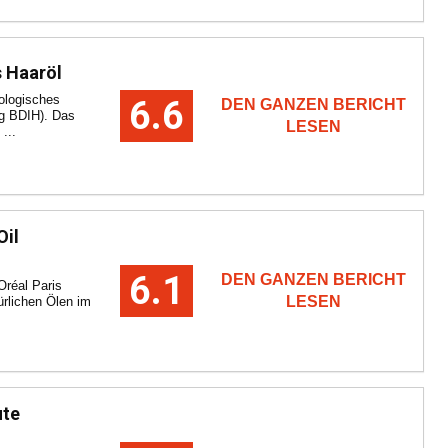
s Haaröl
kologisches
6.6
DEN GANZEN BERICHT
ung BDIH). Das
LESEN
 ...
Oil
6.1
DEN GANZEN BERICHT
Oréal Paris
LESEN
ürlichen Ölen im
ute