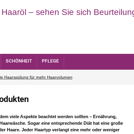
SCHÖNHEIT
PFLEGE
nde Haarspülung für mehr Haarvolumen
 Haaransatz zum Abschied!
hen Porosität zu Hause. Wie?
rodukten
klich so gesund?
e Ihr Aussehen! Die runde Haarspange
i dem viele Aspekte beachtet werden sollten – Ernährung,
Haarwäsche. Sogar eine entsprechende Diät hat eine große
er Haare. Jeder Haartyp verlangt eine mehr oder weniger