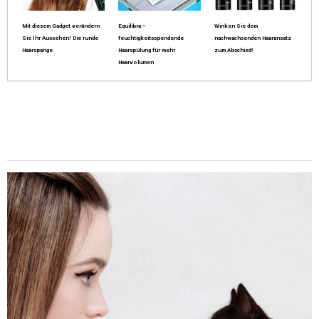
Mit diesem Gadget verändern
Equilibra –
Winken Sie dem
Sie Ihr Aussehen! Die runde
feuchtigkeitsspendende
nachwachsenden Haaransatz
Haarspange
Haarspülung für mehr
zum Abschied!
Haarvolumen