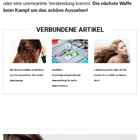
oder eine unerwartete Verabredung kommt.
Die nächste Waffe
beim Kampf um das schöne Aussehen!
VERBUNDENE ARTIKEL
Mit diesem Gadget verändern
Equilibra –
Laminierung der Haar mit der
Sie Ihr Aussehen! Die runde
feuchtigkeitsspendende
hohen Porosität zu Hause.
Haarspange
Haarspülung für mehr
Wie?
Haarvolumen